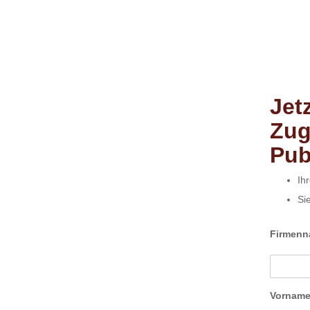
Jet
Zug
Pub
Ih
Si
Firmen
Vornam